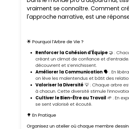
Dans le monde pro d’aujourd’hui, tiss
vraiment se connaître. Comment crée
l'approche narrative, est une réponse
🌟 Pourquoi l’Arbre de Vie ?
Renforcer la Cohésion d'Équipe
🤝 : Chac
créant un climat de confiance et d’entraide.
découvrent et s’enrichissent.
Améliorer la Communication
🗣️ : En libé
on lève les malentendus et bâtit des relatio
Valoriser la Diversité
💡 : Chaque arbre est
à chacun. Cette diversité stimule l’innovation
Cultiver le Bien-Être au Travail
🌱 : En ex
se sent valorisé et écouté.
🌳 En Pratique
Organisez un atelier où chaque membre dessine