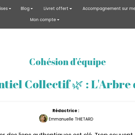
ises
Blog
Livret offert
Accompagnement sur me
Mon compte
Cohésion d’équipe
tiel Collectif 🌿 : L'Arbre
Rédactrice :
Emmanuelle THIETARD